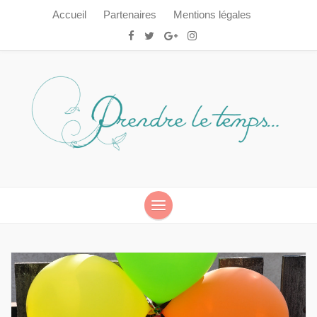
Accueil
Partenaires
Mentions légales
Prendre le temps…
Prendre le temps…