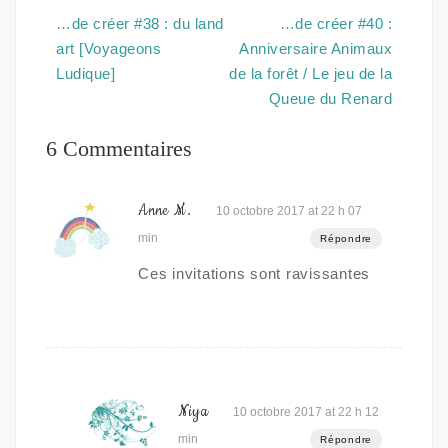
Navigation
…de créer #38 : du land
…de créer #40 :
de
art [Voyageons
Anniversaire Animaux
l’article
Ludique]
de la forêt / Le jeu de la
Queue du Renard
6 Commentaires
Anne M.
10 octobre 2017 at 22 h 07
min
Répondre
Ces invitations sont ravissantes
Niya
10 octobre 2017 at 22 h 12
min
Répondre