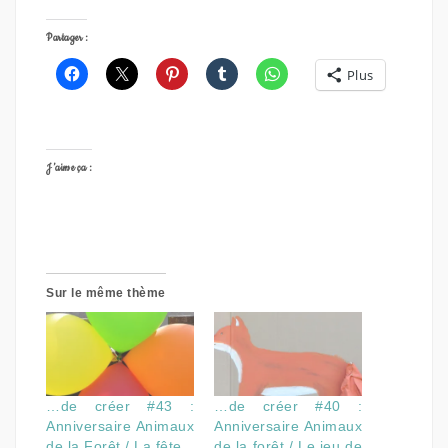
Partager :
Plus
J’aime ça :
Sur le même thème
…de créer #43 :
…de créer #40 :
Anniversaire Animaux
Anniversaire Animaux
de la Forêt / La fête
de la forêt / Le jeu de