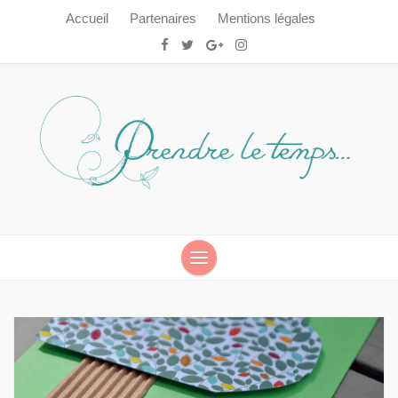
Accueil
Partenaires
Mentions légales
Prendre le temps…
Prendre le temps…