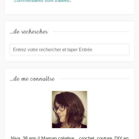
commentaires sont traitées
.
…de rechercher
…de me connaître
Niya, 38 ans // Maman créative... crochet, couture, DIY en