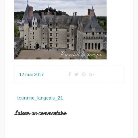
12 mai 2017
Navigation
touraine_langeais_21
de
l’article
Laisser un commentaire