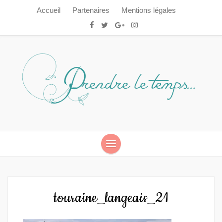
Accueil
Partenaires
Mentions légales
Prendre le temps…
Prendre le temps…
touraine_langeais_21