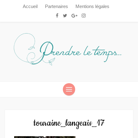
Accueil
Partenaires
Mentions légales
Prendre le temps…
Prendre le temps…
touraine_langeais_17