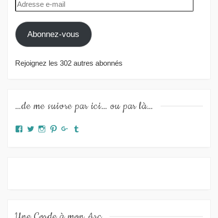
Adresse
e-
mail
Abonnez-vous
Rejoignez les 302 autres abonnés
…de me suivre par ici… ou par là…
Facebook
Twitter
Instagram
Pinterest
Google+
Tumblr
Une Corde à mon Arc