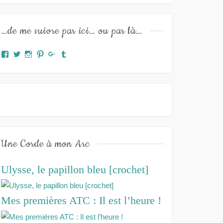
…de me suivre par ici… ou par là…
Facebook
Twitter
Instagram
Pinterest
Google+
Tumblr
Une Corde à mon Arc
Ulysse, le papillon bleu [crochet]
Mes premières ATC : Il est l’heure !