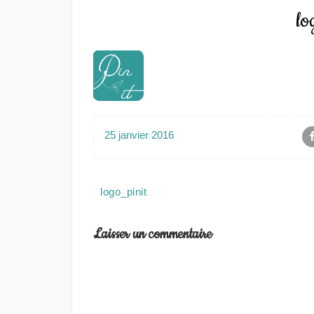
lo
25 janvier 2016
Navigation
logo_pinit
de
l’article
Laisser un commentaire