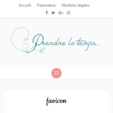
Accueil
Partenaires
Mentions légales
Prendre le temps…
Prendre le temps…
favicon