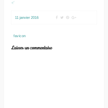
11 janvier 2016
Navigation
favicon
de
l’article
Laisser un commentaire