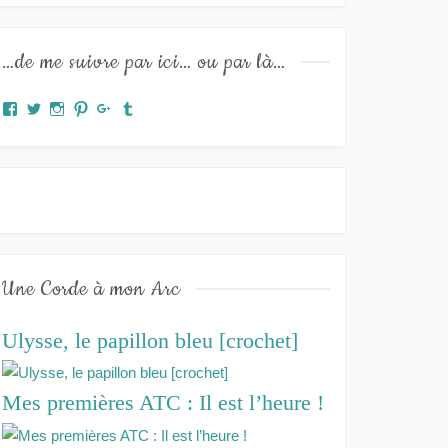
…de me suivre par ici… ou par là…
Facebook
Twitter
Instagram
Pinterest
Google+
Tumblr
Une Corde à mon Arc
Ulysse, le papillon bleu [crochet]
Mes premières ATC : Il est l’heure !