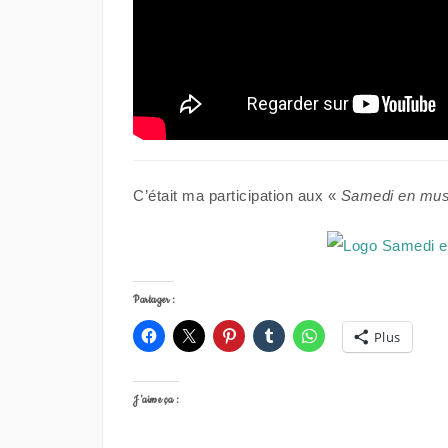
C’était ma participation aux «
Samedi en mus
Partager :
Plus
J’aime ça :