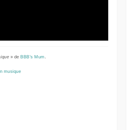
ique
» de
BBB’s Mum
.