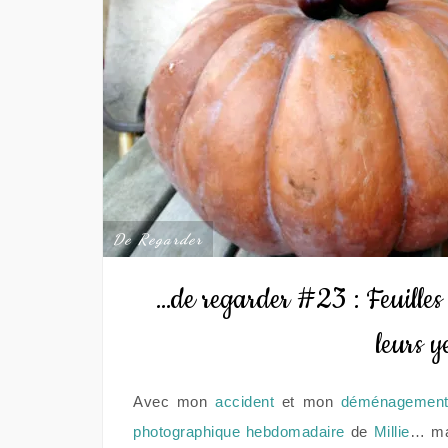
De Regarder
…de regarder #23 : Feuilles
leurs y
Avec mon
accident
et mon
déménagemen
photographique hebdomadaire
de
Millie
… m