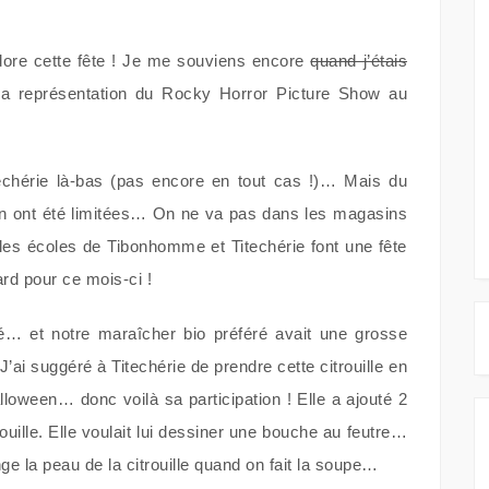
dore cette fête ! Je me souviens encore
quand j’étais
 la représentation du Rocky Horror Picture Show au
chérie là-bas (pas encore en tout cas !)… Mais du
en ont été limitées… On ne va pas dans les magasins
les écoles de Tibonhomme et Titechérie font une fête
rd pour ce mois-ci !
… et notre maraîcher bio préféré avait une grosse
J’ai suggéré à Titechérie de prendre cette citrouille en
alloween… donc voilà sa participation ! Elle a ajouté 2
ouille. Elle voulait lui dessiner une bouche au feutre…
e la peau de la citrouille quand on fait la soupe…