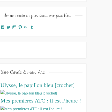
…de me suivre par ici… ou par là…
Facebook
Twitter
Instagram
Pinterest
Google+
Tumblr
Une Corde à mon Arc
Ulysse, le papillon bleu [crochet]
Mes premières ATC : Il est l’heure !