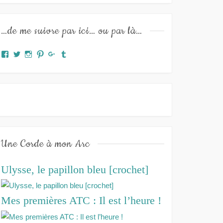
…de me suivre par ici… ou par là…
Facebook
Twitter
Instagram
Pinterest
Google+
Tumblr
Une Corde à mon Arc
Ulysse, le papillon bleu [crochet]
Mes premières ATC : Il est l’heure !