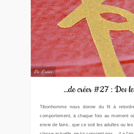
De Créer
…de créer #27 : Des le
Tibonhomme nous donne du fil à retordr
comportement, à chaque fois au moment où o
envie de faire.. que ce soit les adultes ou les
classe actuelle, ne lui convient pas… il a l’ai