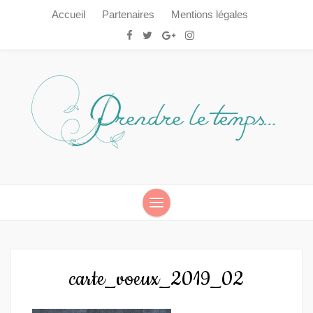
Accueil
Partenaires
Mentions légales
Prendre le temps…
Prendre le temps…
carte_voeux_2019_02