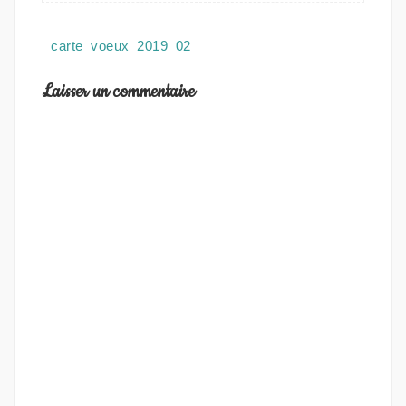
Navigation
carte_voeux_2019_02
de
l’article
Laisser un commentaire