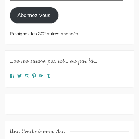
e-
mail
Abonnez-vous
Rejoignez les 302 autres abonnés
…de me suivre par ici… ou par là…
Facebook
Twitter
Instagram
Pinterest
Google+
Tumblr
Une Corde à mon Arc