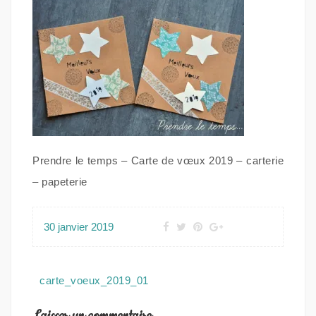
Prendre le temps – Carte de vœux 2019 – carterie
– papeterie
30 janvier 2019
Navigation
carte_voeux_2019_01
de
l’article