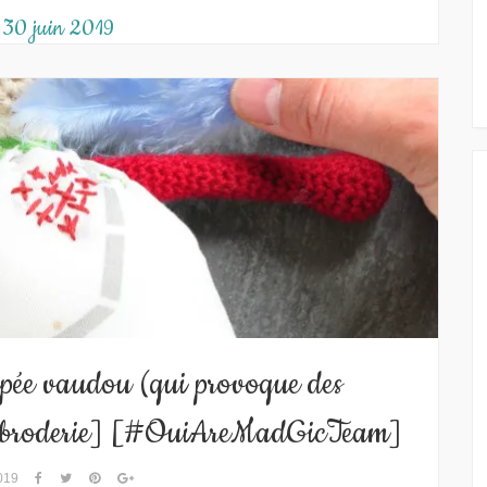
:
30 juin 2019
upée vaudou (qui provoque des
ure/broderie] [#OuiAreMadGicTeam]
2019