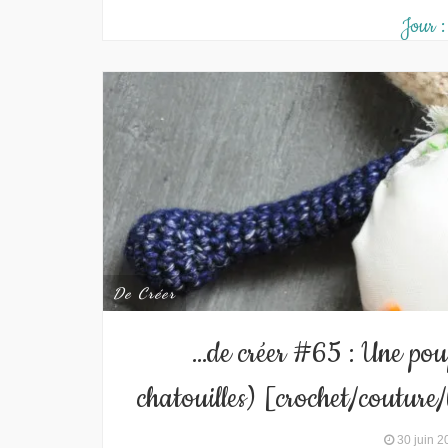
Jour 
De Créer
…de créer #65 : Une po
chatouilles) [crochet/cout
30 juin 