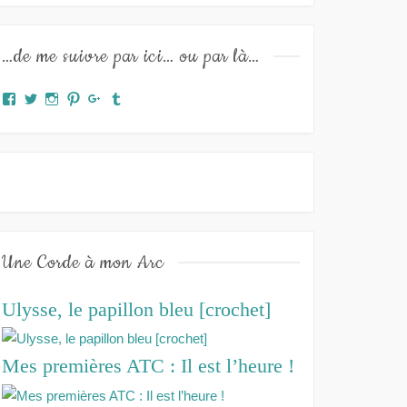
…de me suivre par ici… ou par là…
Facebook
Twitter
Instagram
Pinterest
Google+
Tumblr
Une Corde à mon Arc
Ulysse, le papillon bleu [crochet]
Mes premières ATC : Il est l’heure !