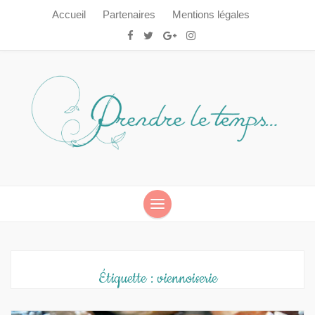
Accueil
Partenaires
Mentions légales
Prendre le temps…
Prendre le temps…
Étiquette :
viennoiserie