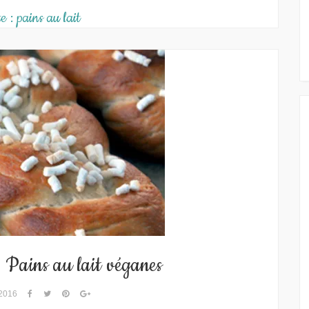
te :
pains au lait
: Pains au lait véganes
 2016