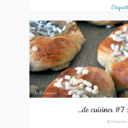
Étiquet
De Cuisiner
…de cuisiner #7 
24 janvier