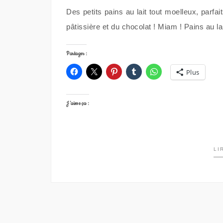
Des petits pains au lait tout moelleux, parfai
pâtissière et du chocolat ! Miam ! Pains au l
Partager :
Plus
J’aime ça :
LI