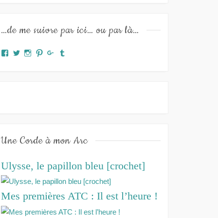
…de me suivre par ici… ou par là…
Facebook
Twitter
Instagram
Pinterest
Google+
Tumblr
Une Corde à mon Arc
Ulysse, le papillon bleu [crochet]
Mes premières ATC : Il est l’heure !