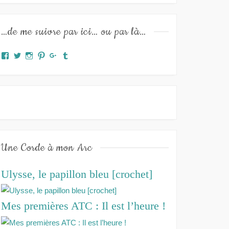
…de me suivre par ici… ou par là…
Facebook
Twitter
Instagram
Pinterest
Google+
Tumblr
Une Corde à mon Arc
Ulysse, le papillon bleu [crochet]
Mes premières ATC : Il est l’heure !