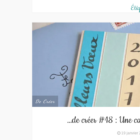
Étiq
De Créer
…de créer #18 : Une c
19 janvier