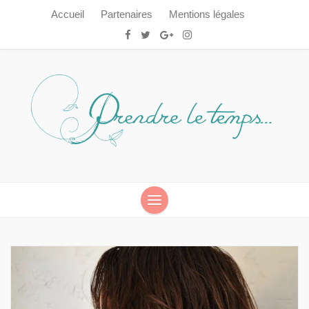
Accueil
Partenaires
Mentions légales
Prendre le temps…
Prendre le temps…