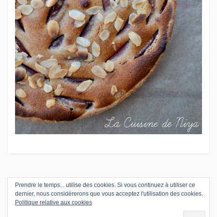
COPYRIGHT © 2026
PRENDRE LE TEMPS…
. TOUS DROITS
Prendre le temps... utilise des cookies. Si vous continuez à utiliser ce
dernier, nous considérerons que vous acceptez l'utilisation des cookies.
RÉSERVÉS.
Politique relative aux cookies
THEME: MARLIN-LITE BY
VOLTHEMES
. POWERED BY