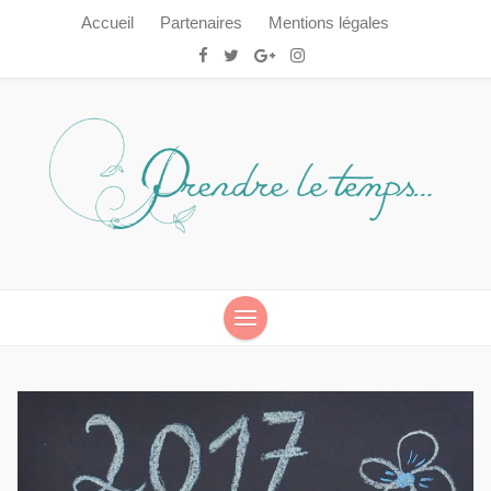
Accueil
Partenaires
Mentions légales
Prendre le temps…
Prendre le temps…