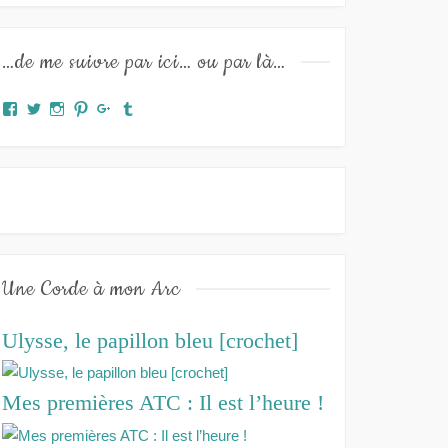
…de me suivre par ici… ou par là…
Facebook
Twitter
Instagram
Pinterest
Google+
Tumblr
Une Corde à mon Arc
Ulysse, le papillon bleu [crochet]
Mes premières ATC : Il est l’heure !