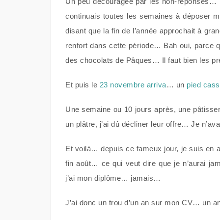
Un peu découragée par les non-réponses… mai
continuais toutes les semaines à déposer 
disant que la fin de l’année approchait à gra
renfort dans cette période… Bah oui, parce 
des chocolats de Pâques… Il faut bien les pr
Et puis le
23 novembre arriva
… un
pied cas
Une semaine ou 10 jours après, une pâtisse
un plâtre, j’ai dû décliner leur offre… Je n’av
Et voilà… depuis ce fameux jour, je suis en 
fin août… ce qui veut dire que je n’aurai ja
j’ai mon diplôme… jamais…
J’ai donc un trou d’un an sur mon CV… un an 