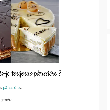
s-je toujours pâtissière ?
is
pâtissière
…
 général.