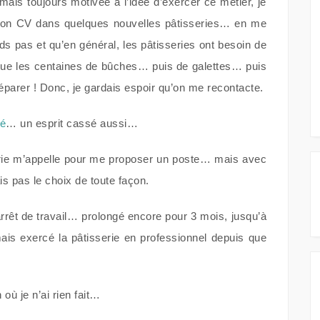
s toujours motivée à l’idée d’exercer ce métier, je
mon CV dans quelques nouvelles pâtisseries… en me
nds pas et qu’en général, les pâtisseries ont besoin de
que les centaines de bûches… puis de galettes… puis
éparer ! Donc, je gardais espoir qu’on me recontacte.
sé
… un esprit cassé aussi…
rie m’appelle pour me proposer un poste… mais avec
ais pas le choix de toute façon.
arrêt de travail… prolongé encore pour 3 mois, jusqu’à
mais exercé la pâtisserie en professionnel depuis que
où je n’ai rien fait…