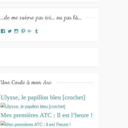
…de me suivre par ici… ou par là…
Facebook
Twitter
Instagram
Pinterest
Google+
Tumblr
Une Corde à mon Arc
Ulysse, le papillon bleu [crochet]
Mes premières ATC : Il est l’heure !