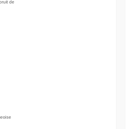
bruit de
geoise