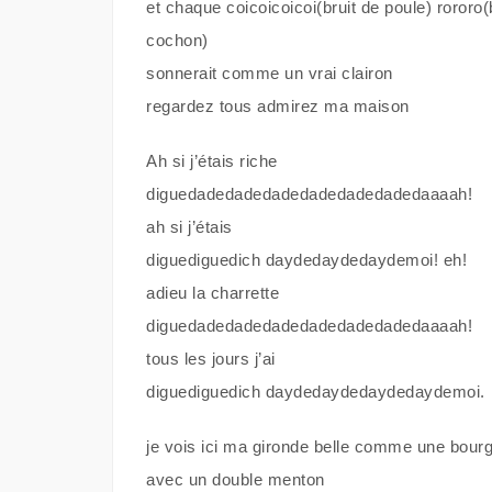
et chaque coicoicoicoi(bruit de poule) rororo(
cochon)
sonnerait comme un vrai clairon
regardez tous admirez ma maison
Ah si j’étais riche
diguedadedadedadedadedadedadedaaaah!
ah si j’étais
diguediguedich daydedaydedaydemoi! eh!
adieu la charrette
diguedadedadedadedadedadedadedaaaah!
tous les jours j’ai
diguediguedich daydedaydedaydedaydemoi.
je vois ici ma gironde belle comme une bour
avec un double menton