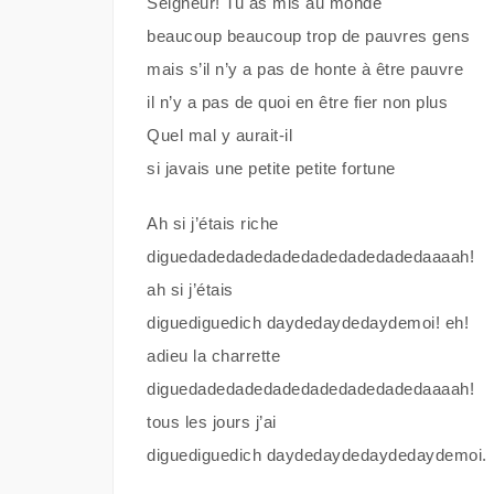
Seigneur! Tu as mis au monde
beaucoup beaucoup trop de pauvres gens
mais s’il n’y a pas de honte à être pauvre
il n’y a pas de quoi en être fier non plus
Quel mal y aurait-il
si javais une petite petite fortune
Ah si j’étais riche
diguedadedadedadedadedadedadedaaaah!
ah si j’étais
diguediguedich daydedaydedaydemoi! eh!
adieu la charrette
diguedadedadedadedadedadedadedaaaah!
tous les jours j’ai
diguediguedich daydedaydedaydedaydemoi.