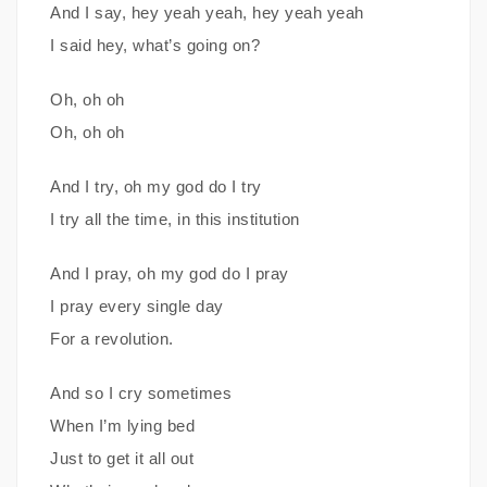
And I say, hey yeah yeah, hey yeah yeah
I said hey, what’s going on?
Oh, oh oh
Oh, oh oh
And I try, oh my god do I try
I try all the time, in this institution
And I pray, oh my god do I pray
I pray every single day
For a revolution.
And so I cry sometimes
When I’m lying bed
Just to get it all out