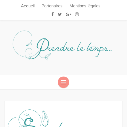
Accueil
Partenaires
Mentions légales
Prendre le temps…
Prendre le temps…