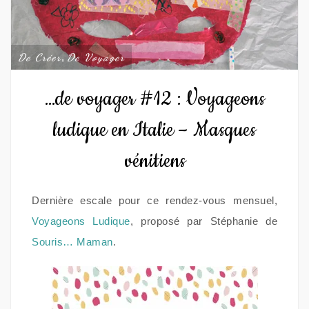
De Créer
,
De Voyager
…de voyager #12 : Voyageons
ludique en Italie – Masques
vénitiens
Dernière escale pour ce rendez-vous mensuel,
Voyageons Ludique
, proposé par Stéphanie de
Souris… Maman
.