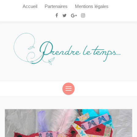
Accueil
Partenaires
Mentions légales
Prendre le temps…
Prendre le temps…