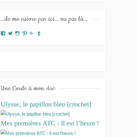
…de me suivre par ici… ou par là…
Facebook
Twitter
Instagram
Pinterest
Google+
Tumblr
Une Corde à mon Arc
Ulysse, le papillon bleu [crochet]
Mes premières ATC : Il est l’heure !