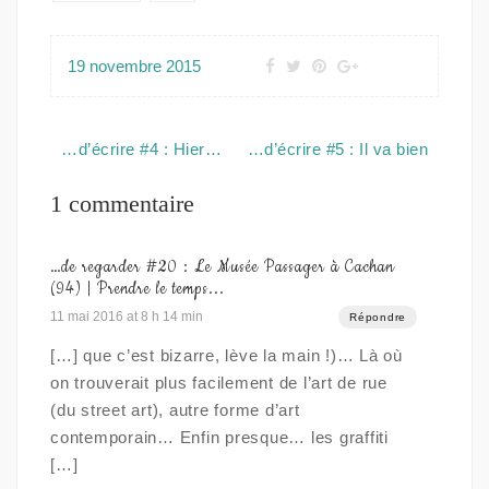
19 novembre 2015
Navigation
…d’écrire #4 : Hier…
…d’écrire #5 : Il va bien
de
l’article
1 commentaire
…de regarder #20 : Le Musée Passager à Cachan
(94) | Prendre le temps...
11 mai 2016 at 8 h 14 min
Répondre
[…] que c’est bizarre, lève la main !)… Là où
on trouverait plus facilement de l’art de rue
(du street art), autre forme d’art
contemporain… Enfin presque… les graffiti
[…]