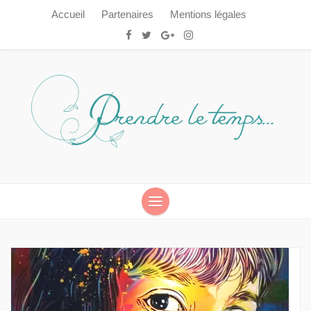
Accueil
Partenaires
Mentions légales
Prendre le temps…
Prendre le temps…