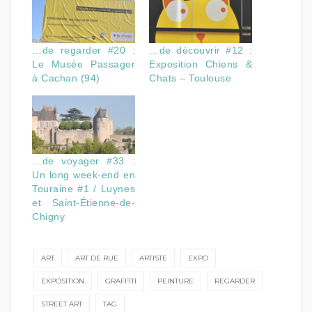
…de regarder #20 :
…de découvrir #12 :
Le Musée Passager
Exposition Chiens &
à Cachan (94)
Chats – Toulouse
…de voyager #33 :
Un long week-end en
Touraine #1 / Luynes
et Saint-Étienne-de-
Chigny
ART
ART DE RUE
ARTISTE
EXPO
EXPOSITION
GRAFFITI
PEINTURE
REGARDER
STREET ART
TAG