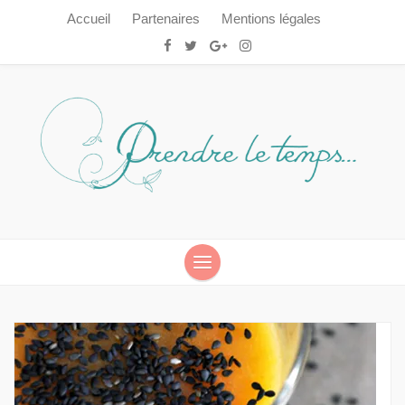
Accueil
Partenaires
Mentions légales
Prendre le temps…
Prendre le temps…