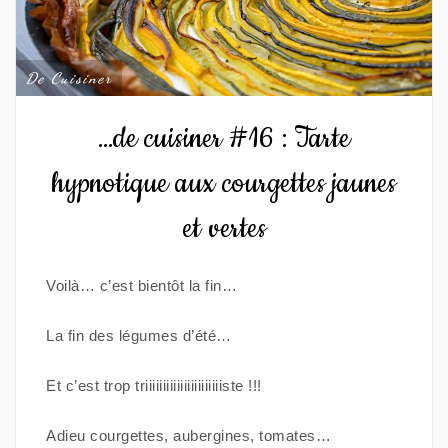
De Cuisiner
…de cuisiner #16 : Tarte
hypnotique aux courgettes jaunes
et vertes
Voilà… c’est bientôt la fin…
La fin des légumes d’été…
Et c’est trop triiiiiiiiiiiiiiiiiiiiiiste !!!
Adieu courgettes, aubergines, tomates…