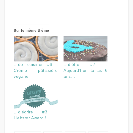
Sur le même thème
…de cuisiner #6 :
…d’être #7 :
Crème pâtissière
Aujourd’hui, tu as 6
végane
ans…
…d’écrire #3 :
Liebster Award !