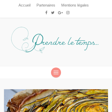
Accueil
Partenaires
Mentions légales
Prendre le temps…
Prendre le temps…