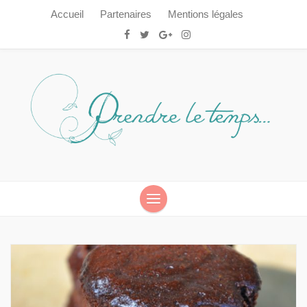
Accueil
Partenaires
Mentions légales
Prendre le temps…
Prendre le temps…