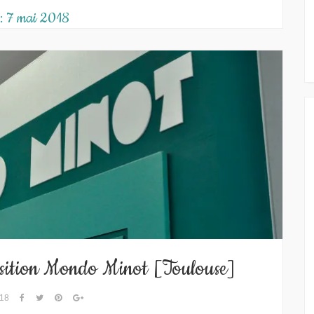
 :
7 mai 2018
osition Mondo Minot [Toulouse]
018