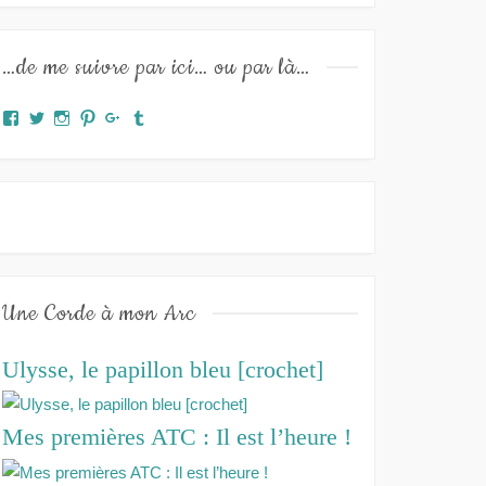
…de me suivre par ici… ou par là…
Facebook
Twitter
Instagram
Pinterest
Google+
Tumblr
Une Corde à mon Arc
Ulysse, le papillon bleu [crochet]
Mes premières ATC : Il est l’heure !